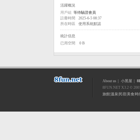
方
活躍概況
用戶組
等待驗證會員
註冊時間
2025-6-5 08:37
所在時區
使用系統默認
統計信息
已用空間
0 B
休
About us
|
小黑屋
|
8
8FUN.NET
X3.2
© 200
旅館
|
溫泉
|
民宿
|
美食
|
時
閒