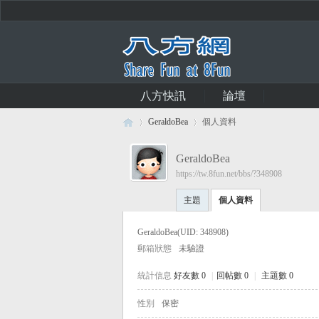
八方快訊
論壇
GeraldoBea
個人資料
GeraldoBea
https://tw.8fun.net/bbs/?348908
八
›
›
主題
個人資料
GeraldoBea
(UID: 348908)
郵箱狀態
未驗證
統計信息
好友數 0
|
回帖數 0
|
主題數 0
性別
保密