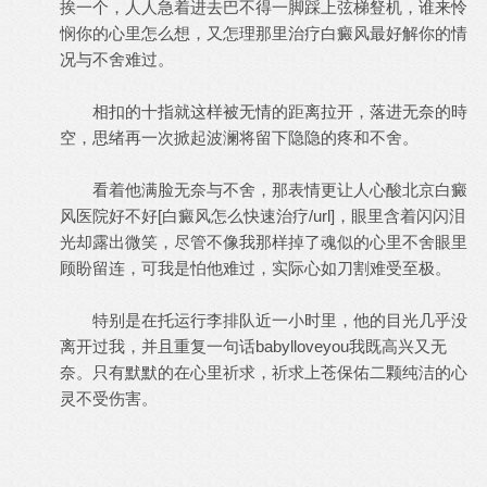
挨一个，人人急着进去巴不得一脚踩上弦梯豋机，谁来怜
悯你的心里怎么想，又怎理那里治疗白癜风最好解你的情
况与不舍难过。
相扣的十指就这样被无情的距离拉开，落进无奈的時
空，思绪再一次掀起波澜将留下隐隐的疼和不舍。
看着他满脸无奈与不舍，那表情更让人心酸北京白癜
风医院好不好[白癜风怎么快速治疗/url]，眼里含着闪闪泪
光却露出微笑，尽管不像我那样掉了魂似的心里不舍眼里
顾盼留连，可我是怕他难过，实际心如刀割难受至极。
特别是在托运行李排队近一小时里，他的目光几乎没
离开过我，并且重复一句话babylloveyou我既高兴又无
奈。只有默默的在心里祈求，祈求上苍保佑二颗纯洁的心
灵不受伤害。