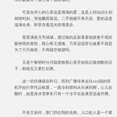
可是在伊人的心里这是满满的爱，这是人间仙侣久别
相惜时刻，管他飘雨落花。二手相握不再天涯。爱的温度
溢满全身。眸里含着流光依偎度步。
星星满座月亮倾城，透过镜的反射看着他疲惫不堪的
眼神里的喜悦，既心疼又感激。万里迢迢穿云破雾不就是
为了只尺相依，不再隔空相望吗。
又是个黎明时分月隐星散那心里开始惦记着倒数的日
子，刚相见又要忆别离。
这一切仿佛就在昨日。听到广播传来去往xxx国的班
机开始行李托运检票，一股冷刹那间从头淋到脚，心儿在
颤抖，如置身冰雪寒冬只有一个冷字在血液里迅速升腾。
不舍又如何，那门挡住我的去路。入口处人是一个紧