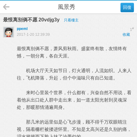
風景秀
回復
最恨离别俩不愿 20vdjg3y
只看樓主
ppeml
#
1
2017-1-20 12:39:39
收藏
最恨离别俩不愿，萧风剪秋雨。盛宴终有散，友情终有
憾，一朝分离，各自天涯。
机场大厅天天如节日，灯火通明，人流如织。人来人
往，飞机降落，升起，但个中滋味只有自己知道。
来时心里装个世界，什么都有，兴奋自然不用说，看
着他从出口处人群中走出来，如一道太阳光射到灵魂深
处，那暖那情涌遍周身。
那几米的远里似是心飞步漫，顾不得千万双眼睛注
视，隔着栅栏被搂进怀里。不知是太高兴还是久别的痛，
泪水簌簌而下脸上抹了油墨似的。