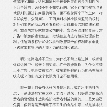
使管理的职能，这种职能对于被管理者而言是强制性的，
不容争辩的，必须不折不扣执行的。它不存在与被管理者
就原则问题进行商量的可能，更不应像两个平等主体一样
公然较劲。众所周知，工商局对小摊小贩有监管的权利，
对他们出售的商品有检查检验并采取相关强制措施的权
利。旅游局对各家旅游公司的小广告也有管理的责任，对
广告中涉嫌的虚假信息、欺骗信息有进行相应处理的权
利，但这两条标语却让我看到政府赋予的权利正在弱化，
正透露出其管理的无能为力的软弱和尴尬。
明知道路边摊不卫生，为什么不禁止路边摊，或者督
促路边摊卫生起来？明知道小广告涉嫌欺诈，为什么不禁
止小广告，把各类被欺诈、被坑蒙拐骗的行为扼杀在萌芽
状态呢？他们有这个权限为什么不使用呢。
想一想为何会有这样的条幅出现，或许出于两种考
虑，一是违法的实在太多，监管不过来，只好通过提高消
费者的警惕性来达到维护消费者利益的目的。二是为自己
免责，假若有消费者吃了不卫生的食品中毒，或是被非法