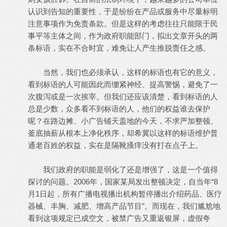
认识到告知的重要性，于是纷纷在产品或服务中尽量标明
注意事项作为免责条款。但是这样的考虑往往只能限于民
事平等主体之间，作为政府职能部门，拟出文章开头的两
条标语，实在不合时宜，难免让人产生推脱责任之感。
当然，我们也必须承认，这样的标语也有它的意义，
看到标语的人可能因此而绷紧神经、提高警惕，避免了一
次腹泻或是一次挨宰。但我们还应该清楚，看到标语的人
总是少数，众多看不到标语的人，他们的权益谁去保护
呢？在路边摊、小广告铺天盖地的今天，不求严加整顿、
釜底抽薪从根本上净化秩序，却希冀以这样的标语维护普
通老百姓的权益，实在是隔靴搔痒没有打在点子上。
我们政府的职能是弱化了还是增强了，这是一个值得
探讨的问题。2006年，国家某局发出整顿决定，自当年“8
月1日起，所有广播电视播出机构暂停播出介绍药品、医疗
器械、丰胸、减肥、增高产品节目”。而现在，我们尴尬地
看到这项规定已成空文，被禁广告又重返银屏，虚假夸