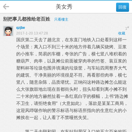
美女秀
回復
别把事儿都推给老百姓
只看樓主
qzjbe
#
1
2017-1-20 13:47:28
收藏
国庆第二天去了趟北京，在东直门地铁入口处看到这样一
个场景：离入口不到三十米的地方停着几辆买烧烤、豆浆
的小推车，简易的车棚，夸张的广告，横七竖八堆积着的
糖葫芦、肉串，以及摊位前面被穿肉串的竹签、装豆浆的
塑料杯等垃圾包围并填满的垃圾筐，与车站四周整齐大气
的建筑、干净美丽的环境很是不符。再看那些肉串，横七
竖八，随意杂陈，品质堪忧。正纳闷这种路边摊怎么能这
么大张旗鼓地出现在首都街头时，扭头却看到离小摊不到
二十米的地方赫然扯着一条红底白字的横幅，上书“路边摊
不卫生，请拒绝食用”（大意如此），落款是某某工商局，
这迎风哔啵作响的警示标语与标语所指向的生意红火的小
摊挨在一起，让人看了不禁哑然失笑。
第二天去颐和园，在车站到景区入口的五六百米的距