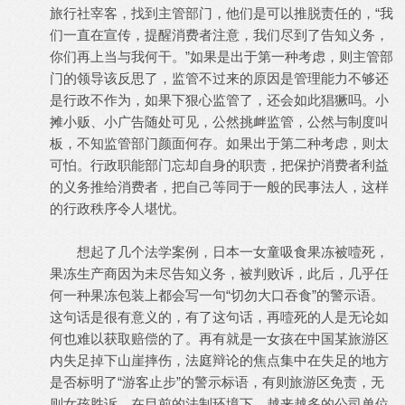
旅行社宰客，找到主管部门，他们是可以推脱责任的，“我
们一直在宣传，提醒消费者注意，我们尽到了告知义务，
你们再上当与我何干。”如果是出于第一种考虑，则主管部
门的领导该反思了，监管不过来的原因是管理能力不够还
是行政不作为，如果下狠心监管了，还会如此猖獗吗。小
摊小贩、小广告随处可见，公然挑衅监管，公然与制度叫
板，不知监管部门颜面何存。如果出于第二种考虑，则太
可怕。行政职能部门忘却自身的职责，把保护消费者利益
的义务推给消费者，把自己等同于一般的民事法人，这样
的行政秩序令人堪忧。
想起了几个法学案例，日本一女童吸食果冻被噎死，
果冻生产商因为未尽告知义务，被判败诉，此后，几乎任
何一种果冻包装上都会写一句“切勿大口吞食”的警示语。
这句话是很有意义的，有了这句话，再噎死的人是无论如
何也难以获取赔偿的了。再有就是一女孩在中国某旅游区
内失足掉下山崖摔伤，法庭辩论的焦点集中在失足的地方
是否标明了“游客止步”的警示标语，有则旅游区免责，无
则女孩胜诉。在目前的法制环境下，越来越多的公司单位