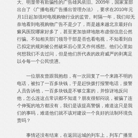
大、明显带有欺骗性的广告雄风依旧。2009年，国家某部
出台了《广播电视广告播出管理办法》，要求在2010年元
月1日起加强对电视购物行业的监管。时隔一年，我们却无
奈地看到电视购物广告不是少了，而是越来越北京最好白
癜风医院哪家好多了，甚至更加放肆地散布虚假信息公然
行骗。不知相关部门领导干部是否也看电视，不知看到自
己拟定的规则被公然破坏后心里又作何感想。他们心里如
何想我们不去过问，但是他们所代表的政府威严的剥离足
以令每一个公民愤懑。
一位朋友曾跟我抱怨，有一次回复了一个来路不明的
电话，被扣了一百多块钱，于是赶快拨打报警电话，接警
人员告诉他，一百多块钱是不够立案的，并惊讶地反问
他，怎么连这点常识都不知道？朋友很郁闷说，被骗了连
个伸冤的地方都没有，我们是该提高警惕，难道这只是我
们的事吗，难道他们就不该对建设一个良好的法制环境负
责吗？
事情还没有结束，在返回运城的列车上，列车广播里