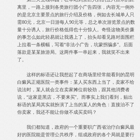
离里，一路上接到各类旅行团小广告四张，内容无一例外
的是北京主要景点的旅行介绍及价格，例如去长城单人只
需80元，北京一日游每人90元等，总之单次游览景点的数
量十分诱人，旅行价格低得也十分惊人。奇怪这物美价廉
的事怎么如此轻易就让我遇上了，抬头却看见路对面围栏
上拉着一条横幅，写着“非法小广告，坑蒙拐骗多”。后面
落款是某某旅游局。这两件事一串起来，我就笑不出来
了。
这样的标语还让我想起了在商场里经常能看到的昆明
白癜风正规医院一类事件：某人买东西上当了，卖家不给
说法时，某人就会立在卖家摊位前较劲，跟其他消费者
说，“这家是黑店，不要来买”。而事实上我们看到，贴出
标语的某局其实就扮演了上当的某人的角色：直接治不了
你卖家，我还不能让你做不成买卖吗？
我们都知道，政府的一个重要职广西省治疗白癜风最
好的医院能是管理公共秩序，组成政府的各个局就是要行