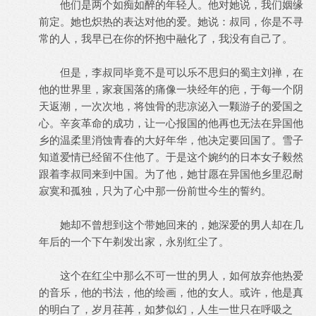
他们是两个如痴如醉的年轻人。他对她说，我们姻缘
前定。她也炽热的表达对他的爱。她说：叔同，你是不寻
常的人，我早已在你的怀抱中融化了，我没有自己了。
但是，李叔同毕竟不是可以乐不思归的蜀主刘禅，在
他的世界里，家衰国落的痛像一块经年的疤，于每一个阴
天返潮，一次次地，将蚀骨的悲凉泌入一颗游子的爱国之
心。辛亥革命的成功，让一心报国的他再也无法在异国他
乡的温柔里消蚀青春的大好年华，他决定要回国了。雪子
知道爱情已经留不住他了。于是这个婉约的日本女子毅然
跟着李叔同来到中国。为了他，她甘愿在异国他乡里忍耐
寂寞和孤独，只为了心中那一份前世今生的誓约。
她却不曾想到这个带她回来的，她深爱的男人却在几
年后的一个下午剃发出家，永别红尘了。
这个在红尘中那么不可一世的男人，如何放弃他热爱
的音乐，他的书法，他的绘画，他的女人。或许，他是真
的明白了，岁月荏苒，如梦似幻，人生一世只在呼吸之