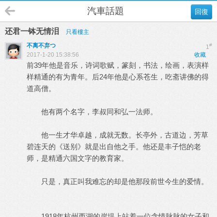
汽車話題
回復
还君一钵无情泪
只看樓主
不离不弃つ
#
1
2017-1-20 15:38:56
收藏
前39年他是音乐，诗词歌赋，篆刻，书法，绘画，表演样
样精通的有为青年。后24年他是心系苍生，吃斋讲佛的得
道高僧。
他有两个名字，李叔同和弘一法师。
他一生才华卓越，成就无数。长亭外，古道边，芳草
碧连天的《送别》就是出自他之手。他还是丰子恺的老
师，是精通六国文字的教育家。
只是，真正叫我难忘的却是他那段前世今生的爱情。
1918年杭州西湖的岸堤上站着一位含情脉脉的女子和