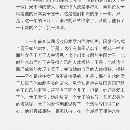
一位目光平和的僧人。这位僧人便是李叔同，而那位女子
就是他的日本妻子雪子。这是他们相识的第十一年。只
是，这一年的正月十五李叔同正式出家了。从此，他有了
一个新的名字，弘一法师。
十一年前李叔同远渡日本学习西洋绘画。因缘巧合成
了雪子家的房客。于是，这个有着圣洁名字，樱花一样美
丽的女子于万千人中遇见了这个叫李叔同的中国才子。此
时的李叔同也正在寻找自己的人体模特，于是，他就这么
顺理成章的发现了雪子，并请她做自己的人体模特。模特
——至今是很多女子所不能接受的。但是，那个年代的雪
子却应予他如此唐突的请求。尽管知道他在故国家园已经
有了自己的妻室，甚至有了两个儿子，但是，她还是爱上
了他。为了爱情，她能放弃一个女子的名节，又何况身体
的贞洁呢。雪子的爱情彻底温暖了一个漂泊异国游子的
心。他们真诚相待，相互扶持，在一个屋檐下相伴六年。