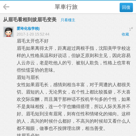
單車行旅
回復
从眉毛看相到拔眉毛变美
只看樓主
爱玲化妆学校j
#
1
2017-1-20 15:52:44
收藏
眉毛太开也不好
眉毛如果离得太开，距离超过两根手指，沈阳美甲学校这
样的人性格虽温和好说话，但缺乏原则和主见，因此容易
人云亦云，老是吃他人的亏、被别人欺负，性格上也常有
些怯懦妥协的意味。
眉短与眉长
女性如果眉毛长，感情则相当丰富，对于周遭的人都很关
切。眉短的人，无论男女，在个性上都比较孤僻，不大喜
欢交际应酬，而且属于那种话不投机半句多的个性，如果
不是臭味相投，连一个字也懒得搭理，所以人际关系并不
好。眉毛短到没有眉尾，则有任性和情绪化的倾向。这样
的人，高兴的时候什么都好，不高兴的时候却又看什么人
都不顺眼，做事也不按牌理出牌，相当善变。
拔眉毛必知