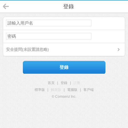
登錄
安全提問(未設置請忽略)
登錄
首頁
|
登錄
|
註冊
標準版
|
觸屏版
|
電腦版
|
客戶端
© Comsenz Inc.