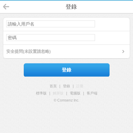
登錄
安全提問(未設置請忽略)
登錄
首頁
|
登錄
|
註冊
標準版
|
觸屏版
|
電腦版
|
客戶端
© Comsenz Inc.