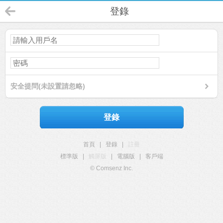
登錄
安全提問(未設置請忽略)
登錄
首頁
|
登錄
|
註冊
標準版
|
觸屏版
|
電腦版
|
客戶端
© Comsenz Inc.