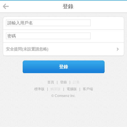
登錄
安全提問(未設置請忽略)
登錄
首頁
|
登錄
|
註冊
標準版
|
觸屏版
|
電腦版
|
客戶端
© Comsenz Inc.