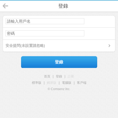
登錄
安全提問(未設置請忽略)
登錄
首頁
|
登錄
|
註冊
標準版
|
觸屏版
|
電腦版
|
客戶端
© Comsenz Inc.