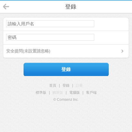
登錄
安全提問(未設置請忽略)
登錄
首頁
|
登錄
|
註冊
標準版
|
觸屏版
|
電腦版
|
客戶端
© Comsenz Inc.