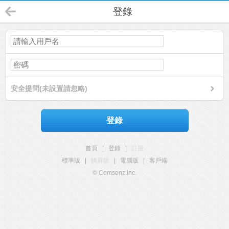
登錄
安全提問(未設置請忽略)
登錄
首頁
|
登錄
|
註冊
標準版
|
觸屏版
|
電腦版
|
客戶端
© Comsenz Inc.