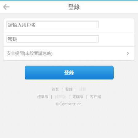
登錄
安全提問(未設置請忽略)
登錄
首頁
|
登錄
|
註冊
標準版
|
觸屏版
|
電腦版
|
客戶端
© Comsenz Inc.