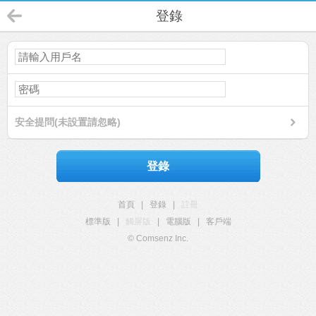
登錄
安全提問(未設置請忽略)
登錄
首頁
|
登錄
|
註冊
標準版
|
觸屏版
|
電腦版
|
客戶端
© Comsenz Inc.