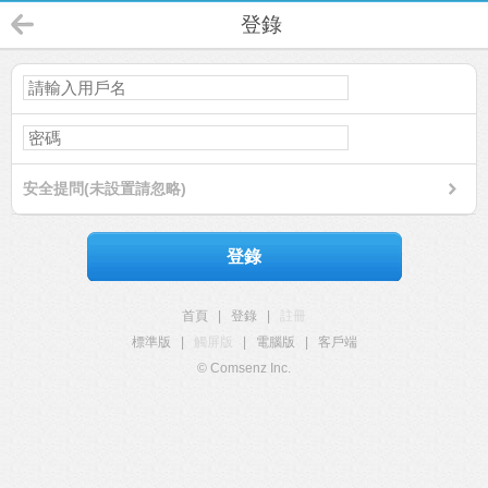
登錄
安全提問(未設置請忽略)
登錄
首頁
|
登錄
|
註冊
標準版
|
觸屏版
|
電腦版
|
客戶端
© Comsenz Inc.