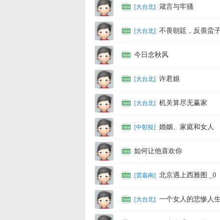
箴言与牢骚
[
大台北
]
休
不畏朝廷，反畏蛮
[
大台北
]
今日念秋风
许君娘
[
大台北
]
机关算尽无赢家
[
大台北
]
閒
婚姻、家庭和
[
中彰投
]
如何让他喜欢你
北京遇上西雅图 _0
[
雲嘉南
]
一个女人的悲惨人
[
大台北
]
論