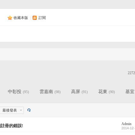
收藏本版
|
訂閱
2272
中彰投
雲嘉南
高屏
花東
基宜
(95)
(98)
(91)
(90)
最後發表
Admin
註冊的錯誤!
2014-12-