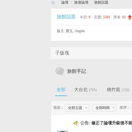
論壇
旅遊論壇
旅館話題
旅館話題
今日:
0
|
主題:
3264
|
排名:
61
八
»
›
›
版主:
寶玉
,
Angela
子版塊
旅館手記
方
全部
大台北
桃竹苗
(705)
(152)
筛选：
排序：
全部主題
全部時間
公告:
修正了論壇升級後不能