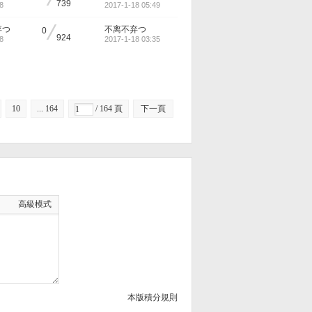
/
739
8
2017-1-18 05:49
/
弃つ
不离不弃つ
0
924
8
2017-1-18 03:35
10
... 164
/ 164 頁
下一頁
高級模式
本版積分規則