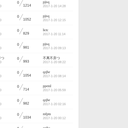
/
pjisq
0
1214
0
2017-1-20 14:28
/
pjisq
0
1052
0
2017-1-20 12:15
/
lictc
0
829
0
2017-1-20 11:14
/
pjisq
0
981
0
2017-1-20 09:13
/
弃つ
不离不弃つ
0
993
0
2017-1-20 08:22
/
qzjbe
0
1054
0
2017-1-20 08:14
/
ppeml
0
714
0
2017-1-20 05:59
/
qzjbe
0
982
0
2017-1-20 02:16
/
mfptn
0
1034
0
2017-1-20 00:12