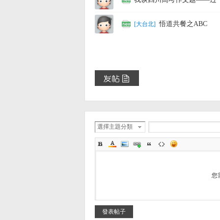
悟道共餐之ABC
[
大台北
]
選擇主題分類
您
發表帖子