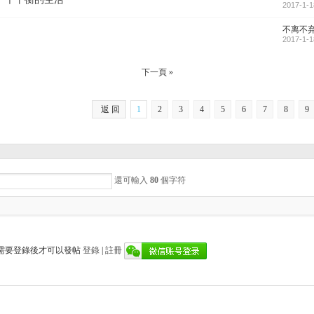
2017-1-1
不离不
2017-1-1
下一頁 »
返 回
1
2
3
4
5
6
7
8
9
還可輸入
80
個字符
需要登錄後才可以發帖
登錄
|
註冊