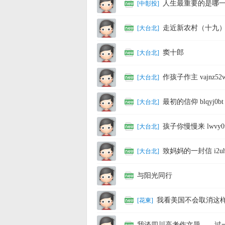
人生最重要的是哪
[
中彰投
]
走近新农村（十九
[
大台北
]
窦十郎
[
大台北
]
作孩子作主 vajnz52
[
大台北
]
壇
最初的信仰 blqyj0bt
[
大台北
]
孩子你慢慢来 lwvy0t
[
大台北
]
致妈妈的一封信 i2uh
[
大台北
]
与阳光同行
我看美国不会取消这样
[
花東
]
我谈四川高考作文题——过