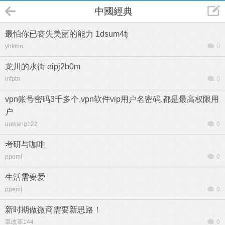
中國經典
最怕你已丧失美丽的能力 1dsum4fj
yhkmn
0
龙川的水街 eipj2b0m
mfptn
0
vpn账号密码3千多个,vpn软件vip用户名密码,都是最高权限用
户
uuwang122
0
考研与咖啡
ppeml
0
生活需要爱
ppeml
0
新时期做微商需要新思路！
章改革144
0