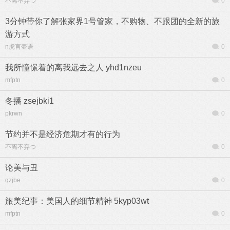
不离不弃つ
0
3分钟带你了解张家界1号管家，不购物、不跟团的全新的旅
游方式
n虎言壶语
0
我所憧憬着的离我远去之人 yhd1nzeu
mfptn
0
冬播 zsejbki1
pkrwn
0
节约并不是经济危期才有的行为
不离不弃つ
0
论美与丑
qzjbe
0
旅美纪事：美国人的细节精神 5kyp03wt
mfptn
0