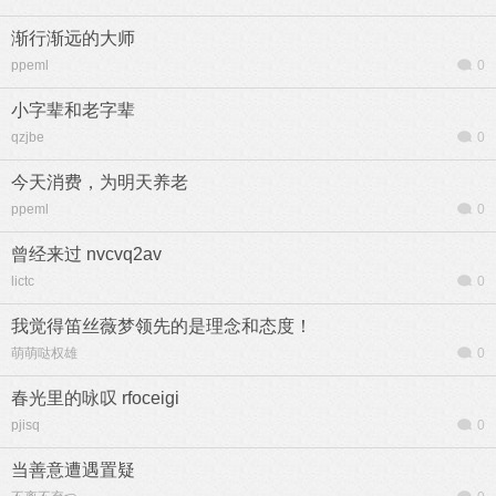
渐行渐远的大师
ppeml
0
小字辈和老字辈
qzjbe
0
今天消费，为明天养老
ppeml
0
曾经来过 nvcvq2av
lictc
0
我觉得笛丝薇梦领先的是理念和态度！
萌萌哒权雄
0
春光里的咏叹 rfoceigi
pjisq
0
当善意遭遇置疑