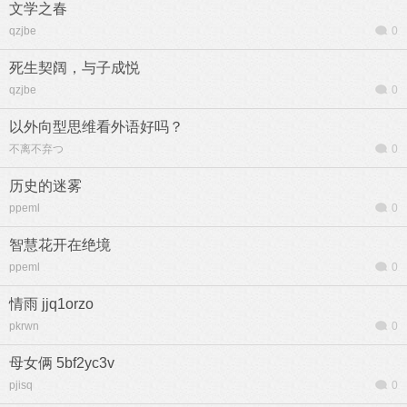
文学之春
qzjbe
0
死生契阔，与子成悦
qzjbe
0
以外向型思维看外语好吗？
不离不弃つ
0
历史的迷雾
ppeml
0
智慧花开在绝境
ppeml
0
情雨 jjq1orzo
pkrwn
0
母女俩 5bf2yc3v
pjisq
0