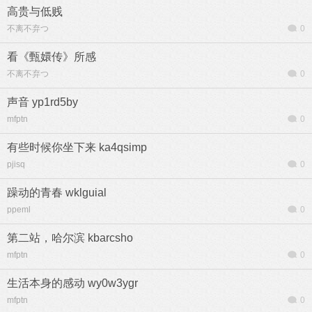
高贵与低贱
不离不弃つ
0
看《甄嬛传》所感
不离不弃つ
0
声音 yp1rd5by
mfptn
0
有些时候你坐下来 ka4qsimp
pjisq
0
躁动的青春 wklguial
ppeml
0
第二站，哈尔滨 kbarcsho
mfptn
0
生活本身的感动 wy0w3ygr
mfptn
0