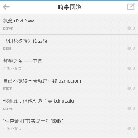
時事國際
执念 d2ztr2vw
pkrwn
0
《朝花夕拾》读后感
pjisq
0
哲学之乡——中国
不离不弃つ
0
自己不觉得辛苦就是幸福 ozmpcjom
mfptn
0
他很丑，但他创造了美 kdnu1alu
pkrwn
0
“生存证明”其实是一种“懒政”
不离不弃つ
0