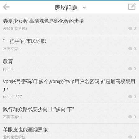
房屋話題
春夏少女妆 高清裸色唇部化妆的步骤
爱玲化妆学校z
0
“一把手”向市民述职
不离不弃つ
0
教育
ppeml
0
vpn账号密码3千多个,vpn软件vip用户名密码,都是最高权限用
户
uudizhi827
0
践行群众路线要少向“上”多向“下”
不离不弃つ
0
单眼皮也能画烟熏妆
爱玲化妆学校j
0