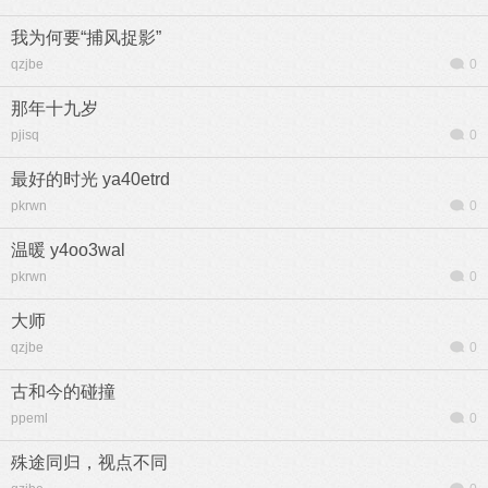
我为何要“捕风捉影”
qzjbe
0
那年十九岁
pjisq
0
最好的时光 ya40etrd
pkrwn
0
温暖 y4oo3wal
pkrwn
0
大师
qzjbe
0
古和今的碰撞
ppeml
0
殊途同归，视点不同