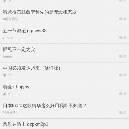
qzjbe
0
我觉得笛丝薇梦领先的是理念和态度！
n虎言壶语
0
五一节游记 gqifww33
yhkmn
0
眼见不一定为实
ppeml
0
中国必须发达起来（修订版）
qzjbe
0
听缘 irhhjy5y
pjisq
0
日本luara这款精华这么好用我却不知道？
独爱多明
0
风景在路上 qzpkm2p1